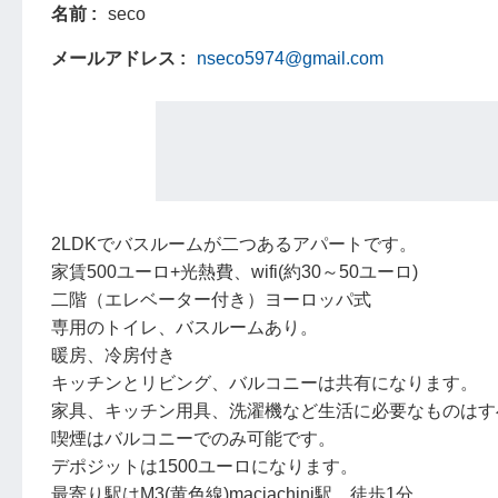
名前
seco
メールアドレス
nseco5974@gmail.com
2LDKでバスルームが二つあるアパートです。
家賃500ユーロ+光熱費、wifi(約30～50ユーロ)
二階（エレベーター付き）ヨーロッパ式
専用のトイレ、バスルームあり。
暖房、冷房付き
キッチンとリビング、バルコニーは共有になります。
家具、キッチン用具、洗濯機など生活に必要なものはす
喫煙はバルコニーでのみ可能です。
デポジットは1500ユーロになります。
最寄り駅はM3(黄色線)maciachini駅。徒歩1分。