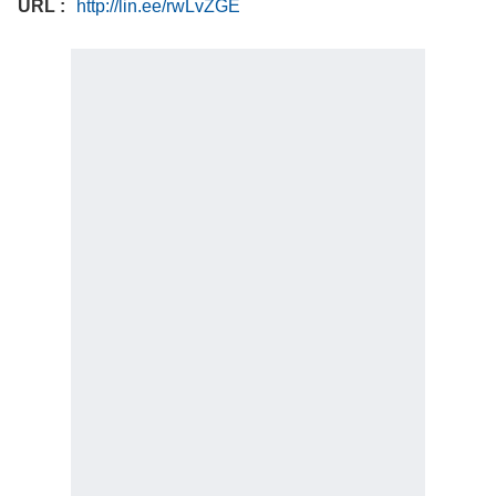
URL
http://lin.ee/rwLvZGE