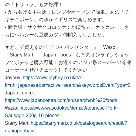
の「トリュフ」も大好評！
• からあげ＆手羽唐：レンジやオーブンで簡単。あの「チ
キチキボーン」の味がイギリスで楽しめます。
• 新登場！サクサクコロッケ：かぼちゃ、カツカレー、さ
らにヘルシーな豆腐カツも仲間入りしました。
▼どこで買えるの？ 「ジャパンセンター」「Waso」
「Starry Mart」「Japan Foods」などのオンラインショッ
プでポチッと購入可能！お近くのアジア系スーパーの冷凍
コーナーもぜひチェックしてください。
Joybuy:
https://www.joybuy.co.uk/s?
k=nh+japanese&st=active+search&keywordsEventType=0
Japan centre:
https://www.japancentre.com/en/search/nh%20foods
Waso:
https://www.waso.tokyo/items/Japanese-Pork-
Sausage-200g-10-pieces
Starry Mart:
https://starrymart.co.uk/catalogsearch/result/?
q=nipponham