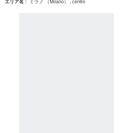
エリア名
ミラノ （Milano） , centro