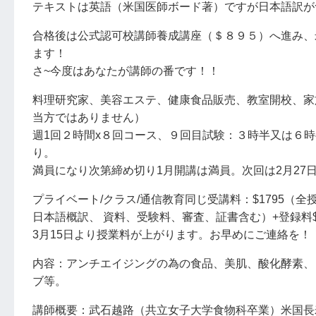
テキストは英語（米国医師ボード著）ですが日本語訳が
合格後は公式認可校講師養成講座（＄８９５）へ進み、
ます！
さ~今度はあなたが講師の番です！！
料理研究家、美容エステ、健康食品販売、教室開校、
当方ではありません）
週1回２時間x８回コース、９回目試験：３時半又は６
り。
満員になり次第締め切り1月開講は満員。次回は2月27
プライベート/クラス/通信教育同じ受講料：$1795（
日本語概訳、 資料、受験料、審査、証書含む）+登録料$
3月15日より授業料が上がります。お早めにご連絡を！
内容：アンチエイジングの為の食品、美肌、酸化酵素、
ブ等。
講師概要：武石越路（共立女子大学食物科卒業）米国長