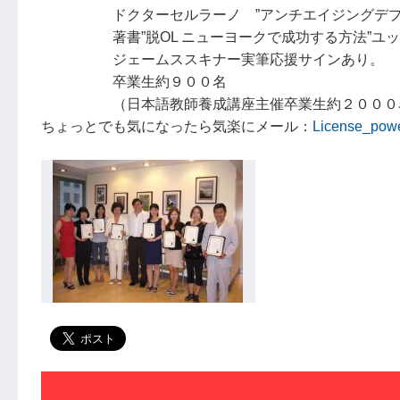
ドクターセルラーノ ”アンチエイジングデプ
著書”脱OL ニューヨークで成功する方法”ユッ
ジェームススキナー実筆応援サインあり。
卒業生約９００名
（日本語教師養成講座主催卒業生約２０００
ちょっとでも気になったら気楽にメール：
License_pow