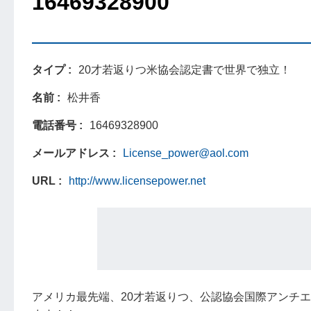
16469328900
タイプ
20才若返りつ米協会認定書で世界で独立！
名前
松井香
電話番号
16469328900
メールアドレス
License_power@aol.com
URL
http://www.licensepower.net
アメリカ最先端、20才若返りつ、公認協会国際アンチ